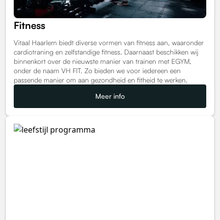
Fitness
Vitaal Haarlem biedt diverse vormen van fitness aan, waaronder
cardiotraning en zelfstandige fitness. Daarnaast beschikken wij
binnenkort over de nieuwste manier van trainen met EGYM,
onder de naam VH FIT. Zo bieden we voor iedereen een
passende manier om aan gezondheid en fitheid te werken.
Meer info