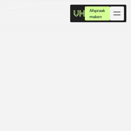
Afspraak
maken
Wij bieden jou
Fysiotherapie
Fitness
Leefstijl
Fysiotherapie